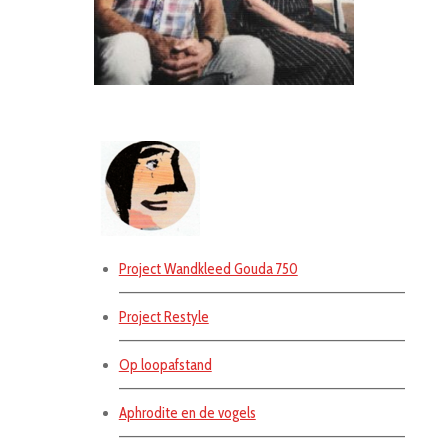
Project Wandkleed Gouda 750
———————————————————————————————–
Project Restyle
———————————————————————————————–
Op loopafstand
———————————————————————————————–
Aphrodite en de vogels
———————————————————————————————–